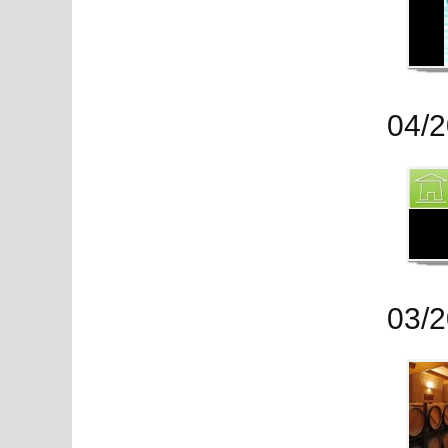
04/
03/