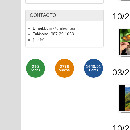
10/
CONTACTO
Email:
bum@unileon.es
Teléfono: 987 29 1653
[+Info]
295
2778
1640.51
03/
Series
Vídeos
Horas
10/