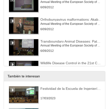
Annual Meeting of the European Society of Veterinary Pathology)
6/09/2012
Orthobunyavirus malformations: Akabane, Cache Valley and Schmallenberg viruses: not new, just a change in venue
Annual Meeting of the European Society of Veterinary Pathology)
6/09/2012
Transboundary Animal Diseases: Pathology and Pathogenesis
Annual Meeting of the European Society of Veterinary Pathology)
6/09/2012
Wildlife Disease Control in the 21st Century
Annual Meeting of the European Society of Veterinary Pathology)
7/09/2012
También te interesan
Intestinal inflammatory disease in animals as a slow infection
Festividad de la Escuela de Ingeniería Agraria y Forestal en Ponferrada
Annual Meeting of the European Society of Veterinary Pathology)
8/09/2012
17/03/2023