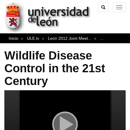
TOGGLE
TOG
SEARCH
NAVI
Inicio
ULE.tv
León 2012 Joint Meet
...
...
Wildlife Disease
Control in the 21st
Century