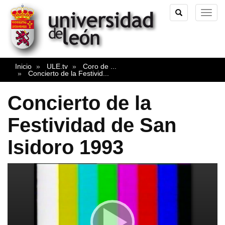
TOGGLE
TOG
SEARCH
NAVI
Inicio
ULE.tv
Coro de
...
Concierto de la Festivid
...
Concierto de la
Festividad de San
Isidoro 1993