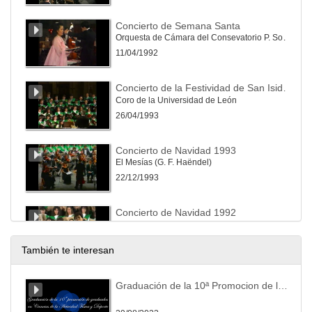
Concierto de Semana Santa
Orquesta de Cámara del Consevatorio P. Soler de San Lorenzo del Escorial / Coro de la Universidad de León
11/04/1992
Concierto de la Festividad de San Isidoro 1993
Coro de la Universidad de León
26/04/1993
Concierto de Navidad 1993
El Mesías (G. F. Haëndel)
22/12/1993
Concierto de Navidad 1992
Oratorio de Navidad (Saint-Saèns) / Magnificat (J.S. Bach)
22/12/1992
También te interesan
Concierto en el Auditorio Nacional de Música de Madrid
Graduación de la 10ª Promocion de la Facultad de Ciencias de la Actividad Física y del Deporte
Orquesta Sinfónica de Estudiantes de la Comunidad de Madrid, con la colaboración del Coro de la Universidad de León
25/01/1994