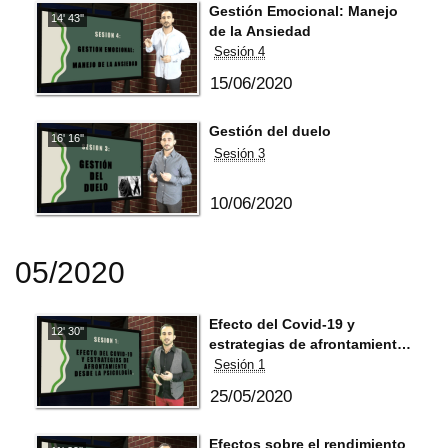
Gestión Emocional: Manejo
14' 43''
de la Ansiedad
Sesión 4
15/06/2020
Gestión del duelo
16' 16''
Sesión 3
10/06/2020
05/2020
Efecto del Covid-19 y
12' 30''
estrategias de afrontamiento
desde la psicología
Sesión 1
25/05/2020
Efectos sobre el rendimiento