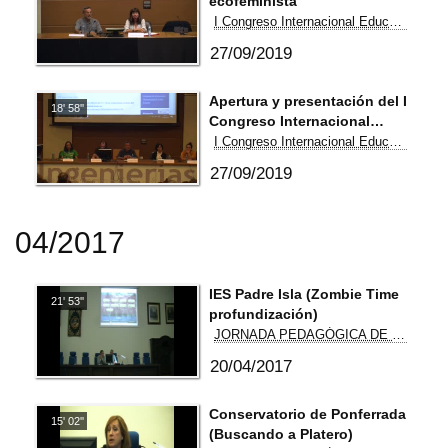
ecofeminista
I Congreso Internacional Educación Crítica e Inclusiva
27/09/2019
Apertura y presentación del I
18' 58''
Congreso Internacional
Educación Crítica e Inclusiva
I Congreso Internacional Educación Crítica e Inclusiva
27/09/2019
04/2017
IES Padre Isla (Zombie Time
21' 53''
profundización)
JORNADA PEDAGÓGICA DE DIFUSIÓN DE PROYECTOS DE INNOVACIÓN
20/04/2017
Conservatorio de Ponferrada
15' 02''
(Buscando a Platero)