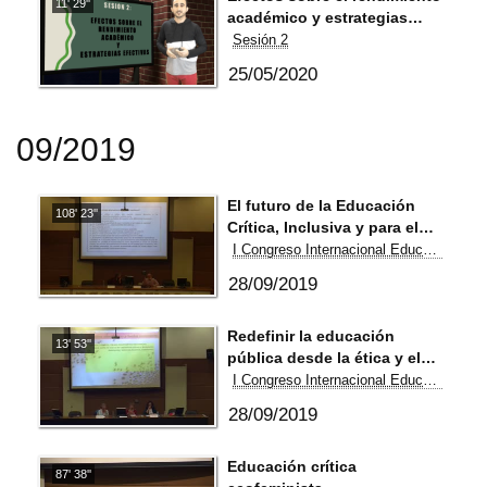
11' 29''
académico y estrategias
afectivas
Sesión 2
25/05/2020
09/2019
El futuro de la Educación
108' 23''
Crítica, Inclusiva y para el
Bien Común
I Congreso Internacional Educación Crítica e Inclusiva
28/09/2019
Redefinir la educación
13' 53''
pública desde la ética y el
compromiso
I Congreso Internacional Educación Crítica e Inclusiva
28/09/2019
Educación crítica
87' 38''