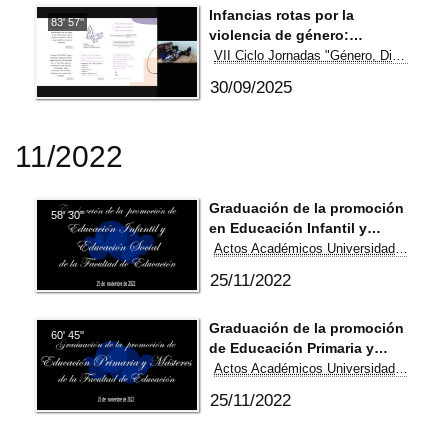
Infancias rotas por la
83' 57''
violencia de género:
violencia vicaria y menores
VII Ciclo Jornadas "Género, Diversidad Sexual y Derechos"
huérfanos y huérfanas 1/2
30/09/2025
11/2022
Graduación de la promoción
58' 30''
en Educación Infantil y
Educación Social de la
Actos Académicos Universidad de León
Facultad de Educación.
25/11/2022
Graduación de la promoción
60' 45''
de Educación Primaria y
Másteres de la Facultad de
Actos Académicos Universidad de León
Educación.
25/11/2022