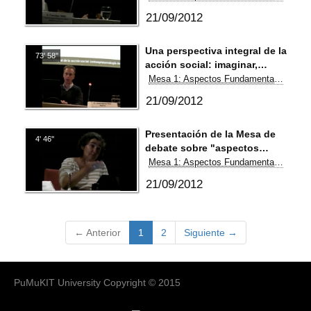
fenómeno natural
21/09/2012
Una perspectiva integral de la
73' 58''
acción social: imaginar,
valorar, elegir.
Mesa 1: Aspectos Fundamentales de las Redes
Ontoepistemología de las
21/09/2012
redes
Presentación de la Mesa de
4' 46''
debate sobre "aspectos
fundamentales de las redes"
Mesa 1: Aspectos Fundamentales de las Redes
21/09/2012
(current)
← Anterior
1
2
Siguiente →
PuMuKIT University Copyright © 2015