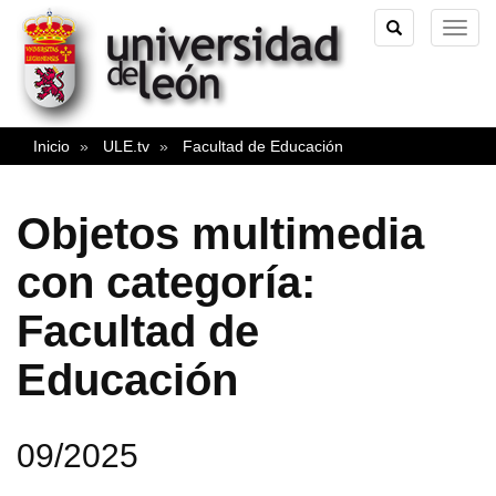
TOGGLE
TOG
SEARCH
NAVI
Inicio
ULE.tv
Facultad de Educación
Objetos multimedia
con categoría:
Facultad de
Educación
09/2025