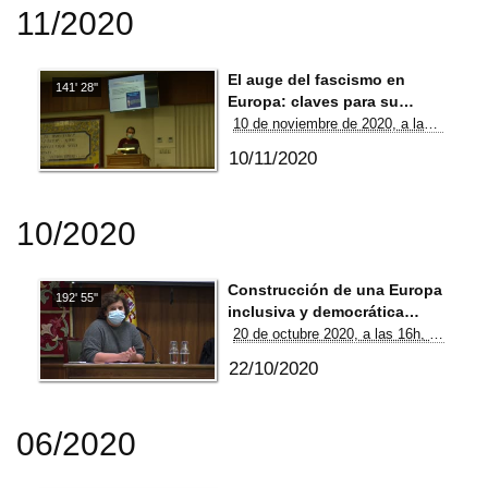
11/2020
El auge del fascismo en
141' 28''
Europa: claves para su
comprensión I
10 de noviembre de 2020, a las 16h, en el Aula Magna del Rectorado de la Universidad de León.
10/11/2020
10/2020
Construcción de una Europa
192' 55''
inclusiva y democrática
frente al auge del fascismo y
20 de octubre 2020, a las 16h, en el Aula Magna del Rectorado de la Universidad de León.
la xenofobia
22/10/2020
06/2020