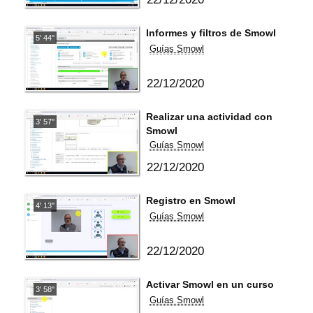
Informes y filtros de Smowl
5' 44''
Guías Smowl
22/12/2020
Realizar una actividad con
3' 57''
Smowl
Guías Smowl
22/12/2020
Registro en Smowl
4' 13''
Guías Smowl
22/12/2020
Activar Smowl en un curso
3' 58''
Guías Smowl