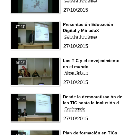
Cátedra Telefónica
27/10/2015
Presentación Educación
17' 43''
Digital y MiriadaX
Cátedra Telefónica
27/10/2015
Las TIC y el envejecimiento
46' 22''
en el mundo
Mesa Debate
27/10/2015
Desde la democratización de
26' 22''
las TIC hasta la inclusión de
los mayores en la sociedad
Conferencia
de la información
27/10/2015
Plan de formación en TICs
14' 54''