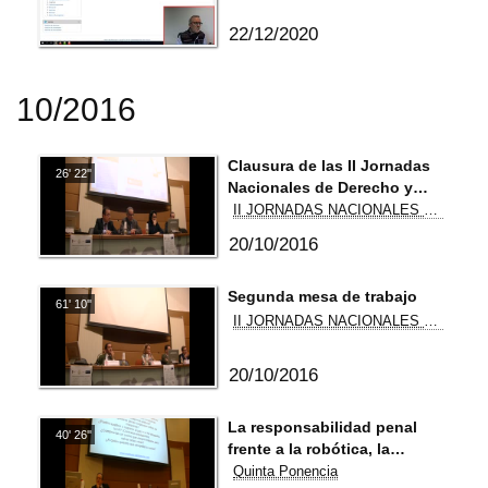
22/12/2020
10/2016
Clausura de las II Jornadas
26' 22''
Nacionales de Derecho y
Ciberseguridad
II JORNADAS NACIONALES DE DERECHO Y CIBERSEGURIDAD
20/10/2016
Segunda mesa de trabajo
61' 10''
II JORNADAS NACIONALES DE DERECHO Y CIBERSEGURIDAD
20/10/2016
La responsabilidad penal
40' 26''
frente a la robótica, la
inteligencia artificial y el
Quinta Ponencia