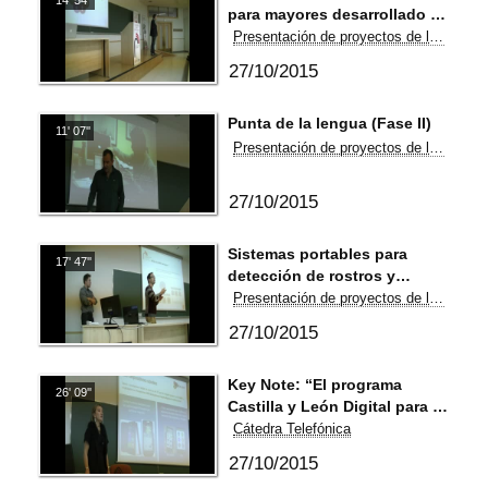
para mayores desarrollado a
través de MOOCs
Presentación de proyectos de la Cátedra 2015
27/10/2015
Punta de la lengua (Fase II)
11' 07''
Presentación de proyectos de la Cátedra 2015
27/10/2015
Sistemas portables para
17' 47''
detección de rostros y
estimación de edad y género
Presentación de proyectos de la Cátedra 2015
27/10/2015
Key Note: “El programa
26' 09''
Castilla y León Digital para el
envejecimiento activo a
Cátedra Telefónica
través de las TIC“
27/10/2015