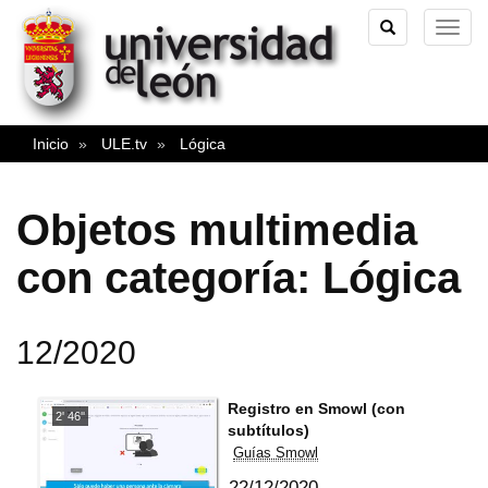
TOGGLE
TOG
SEARCH
NAVI
Inicio
ULE.tv
Lógica
Objetos multimedia
con categoría: Lógica
12/2020
Registro en Smowl (con
2' 46''
subtítulos)
Guías Smowl
22/12/2020