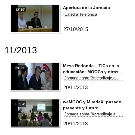
Apertura de la Jornada
12' 19''
Cátedra Telefónica
27/10/2015
11/2013
Mesa Redonda: “TICs en la
59' 46''
educación: MOOCs y otras
experiencias”.
Jornada sobre “Aprendizaje a lo largo de la vida: MOOCs y otras tecnologías”
20/11/2013
weMOOC y MiradaX: pasado,
61' 34''
presente y futuro
Jornada sobre “Aprendizaje a lo largo de la vida: MOOCs y otras tecnologías”
20/11/2013