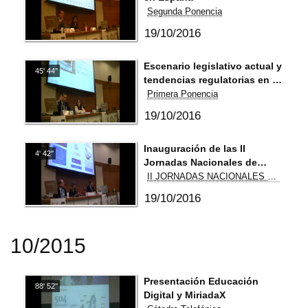
Segunda Ponencia
19/10/2016
Escenario legislativo actual y
45' 44''
tendencias regulatorias en el
ámbito de la ciberseguridad
Primera Ponencia
19/10/2016
Inauguración de las II
4' 42''
Jornadas Nacionales de
Derecho y Ciberseguridad
II JORNADAS NACIONALES DE DERECHO Y CIBERSEGURIDAD
19/10/2016
10/2015
Presentación Educación
88' 52''
Digital y MiriadaX