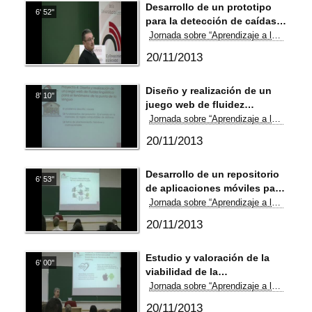
Desarrollo de un prototipo
6' 52''
para la detección de caídas
en personas mediante un
Jornada sobre “Aprendizaje a lo largo de la vida: MOOCs y otras tecnologías”
teléfono móvil
20/11/2013
Diseño y realización de un
8' 10''
juego web de fluidez
lingüística para el fenómeno
Jornada sobre “Aprendizaje a lo largo de la vida: MOOCs y otras tecnologías”
de la punta de la lengua
20/11/2013
Desarrollo de un repositorio
6' 53''
de aplicaciones móviles para
mayores
Jornada sobre “Aprendizaje a lo largo de la vida: MOOCs y otras tecnologías”
20/11/2013
Estudio y valoración de la
6' 00''
viabilidad de la
monitorización de la diabetes
Jornada sobre “Aprendizaje a lo largo de la vida: MOOCs y otras tecnologías”
en la tercera edad basándose
20/11/2013