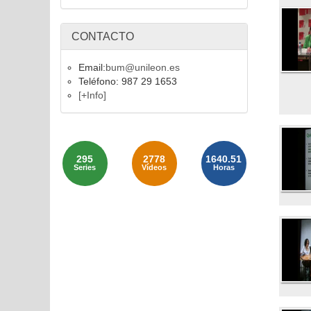
CONTACTO
Email:
bum@unileon.es
Teléfono: 987 29 1653
[+Info]
295
2778
1640.51
Series
Vídeos
Horas