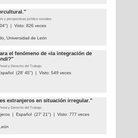
rcultural."
s y perspectivas jurídico-sociales.
04'') | Visto:
826
veces
do, Universidad de León
ara el fenómeno de «la integración de
endi?"
Penal y Derecho del Trabajo.
Español
(28' 45'') | Visto:
549
veces
es extranjeros en situación irregular."
Penal y Derecho del Trabajo.
jeros
|
Español
(27' 21'') | Visto:
777
veces
 León