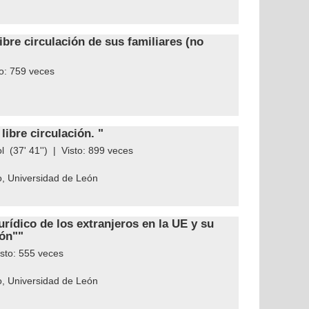
ibre circulación de sus familiares (no
to:
759
veces
ibre circulación. "
l
(37' 41'') | Visto:
899
veces
o, Universidad de León
rídico de los extranjeros en la UE y su
ión""
isto:
555
veces
o, Universidad de León