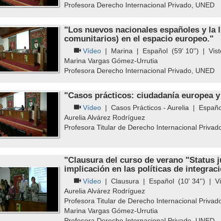
Profesora Derecho Internacional Privado, UNED
"Los nuevos nacionales españoles y la l
comunitarios) en el espacio europeo."
Vídeo
|
Marina
|
Español
(59' 10'') | Vis
Marina Vargas Gómez-Urrutia
Profesora Derecho Internacional Privado, UNED
"Casos prácticos: ciudadanía europea y l
Vídeo
|
Casos Prácticos - Aurelia
|
Españo
Aurelia Alvárez Rodríguez
Profesora Titular de Derecho Internacional Privad
"Clausura del curso de verano "Status ju
implicación en las políticas de integrac
Vídeo
|
Clausura
|
Español
(10' 34'') | V
Aurelia Alvárez Rodríguez
Profesora Titular de Derecho Internacional Privad
Marina Vargas Gómez-Urrutia
Profesora Derecho Internacional Privado, UNED