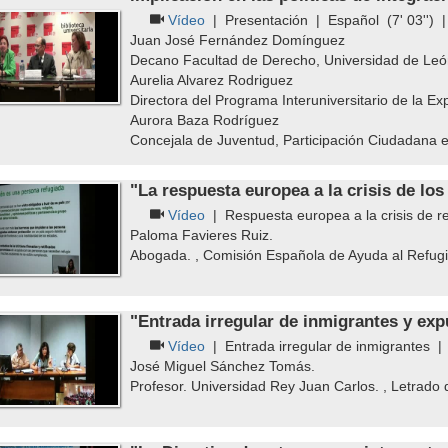
Vídeo
|
Presentación
|
Español
(7' 03'') 
Juan José Fernández Domínguez
Decano Facultad de Derecho, Universidad de Le
Aurelia Alvarez Rodriguez
Directora del Programa Interuniversitario de la Ex
Aurora Baza Rodríguez
Concejala de Juventud, Participación Ciudadana 
"La respuesta europea a la crisis de los
Vídeo
|
Respuesta europea a la crisis de r
Paloma Favieres Ruiz.
Abogada. , Comisión Española de Ayuda al Refug
"Entrada irregular de inmigrantes y exp
Vídeo
|
Entrada irregular de inmigrantes
José Miguel Sánchez Tomás.
Profesor. Universidad Rey Juan Carlos. , Letrado d