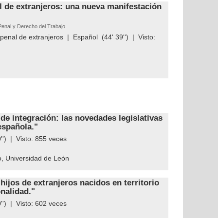
l de extranjeros: una nueva manifestación
Penal y Derecho del Trabajo.
penal de extranjeros
|
Español
(44' 39'') | Visto:
e integración: las novedades legislativas
española."
'') | Visto:
855
veces
o, Universidad de León
hijos de extranjeros nacidos en territorio
onalidad."
'') | Visto:
602
veces