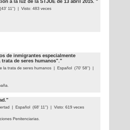
ión a la luz de la STJUE de 13 abril 2015. "
43' 11'') | Visto:
483
veces
vos de inmigrantes especialmente
 trata de seres humanos"."
e la trata de seres humanos
|
Español
(70' 58'') |
paña.
ad."
bertad
|
Español
(68' 11'') | Visto:
619
veces
ciones Penitenciarias.