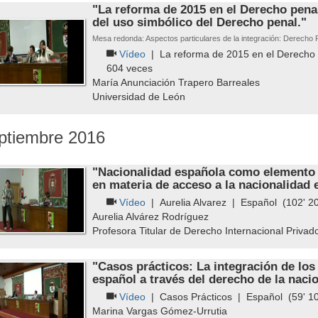
"La reforma de 2015 en el Derecho pena
del uso simbólico del Derecho penal."
Mesa redonda: Aspectos particulares de la integración: Derecho 
Vídeo
|
La reforma de 2015 en el Derecho 
604
veces
María Anunciación Trapero Barreales
Universidad de León
ptiembre 2016
"Nacionalidad española como elemento d
en materia de acceso a la nacionalidad 
Vídeo
|
Aurelia Alvarez
|
Español
(102' 20
Aurelia Alvárez Rodríguez
Profesora Titular de Derecho Internacional Privad
"Casos prácticos: La integración de los 
español a través del derecho de la naci
Vídeo
|
Casos Prácticos
|
Español
(59' 10
Marina Vargas Gómez-Urrutia