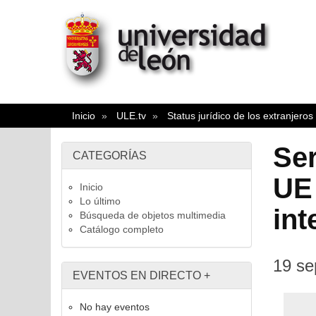
Inicio
ULE.tv
Status jurídico de los extranjeros
Ser
CATEGORÍAS
UE 
Inicio
Lo último
int
Búsqueda de objetos multimedia
Catálogo completo
19 se
EVENTOS EN DIRECTO
+
No hay eventos