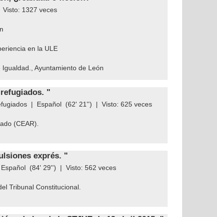
| Visto:
1327
veces
ón
periencia en la ULE
e Igualdad., Ayuntamiento de León
 refugiados. "
efugiados
|
Español
(62' 21'') | Visto:
625
veces
iado (CEAR).
ulsiones exprés. "
|
Español
(84' 29'') | Visto:
562
veces
el Tribunal Constitucional.