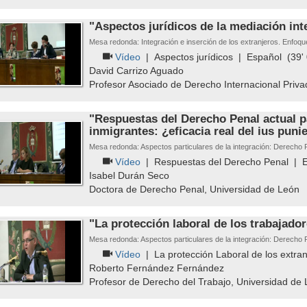
"Aspectos jurídicos de la mediación inte
Mesa redonda: Integración e inserción de los extranjeros. Enfoque
Vídeo
|
Aspectos jurídicos
|
Español
(39' 
David Carrizo Aguado
Profesor Asociado de Derecho Internacional Priva
"Respuestas del Derecho Penal actual p
inmigrantes: ¿eficacia real del ius puni
Mesa redonda: Aspectos particulares de la integración: Derecho 
Vídeo
|
Respuestas del Derecho Penal
|
Isabel Durán Seco
Doctora de Derecho Penal, Universidad de León
"La protección laboral de los trabajador
Mesa redonda: Aspectos particulares de la integración: Derecho 
Vídeo
|
La protección Laboral de los extran
Roberto Fernández Fernández
Profesor de Derecho del Trabajo, Universidad de