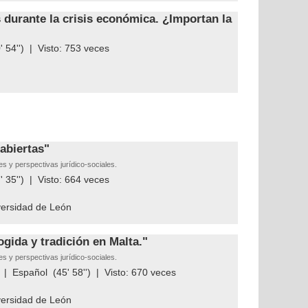
s durante la crisis económica. ¿Importan la
 54'') | Visto:
753
veces
 abiertas"
s y perspectivas jurídico-sociales.
 35'') | Visto:
664
veces
iversidad de León
ogida y tradición en Malta."
s y perspectivas jurídico-sociales.
|
Español
(45' 58'') | Visto:
670
veces
iversidad de León