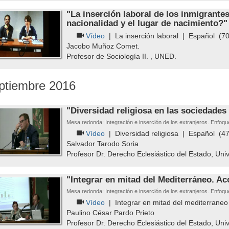
"La inserción laboral de los inmigrante
nacionalidad y el lugar de nacimiento?"
Vídeo
|
La inserción laboral
|
Español
(70'
Jacobo Muñoz Comet.
Profesor de Sociología II. , UNED.
ptiembre 2016
"Diversidad religiosa en las sociedades
Mesa redonda: Integración e inserción de los extranjeros. Enfoque
Vídeo
|
Diversidad religiosa
|
Español
(47'
Salvador Tarodo Soria
Profesor Dr. Derecho Eclesiástico del Estado, Un
"Integrar en mitad del Mediterráneo. Ac
Mesa redonda: Integración e inserción de los extranjeros. Enfoque
Vídeo
|
Integrar en mitad del mediterraneo
Paulino César Pardo Prieto
Profesor Dr. Derecho Eclesiástico del Estado, Un