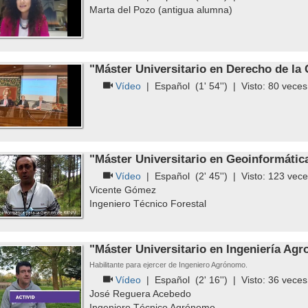
Marta del Pozo (antigua alumna)
"Máster Universitario en Derecho de la 
Vídeo
|
Español
(1' 54'') | Visto:
80
veces
"Máster Universitario en Geoinformátic
Vídeo
|
Español
(2' 45'') | Visto:
123
vece
Vicente Gómez
Ingeniero Técnico Forestal
"Máster Universitario en Ingeniería Ag
Habilitante para ejercer de Ingeniero Agrónomo.
Vídeo
|
Español
(2' 16'') | Visto:
36
veces
José Reguera Acebedo
Ingeniero Técnico Agrónomo