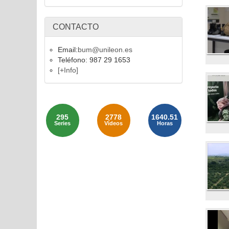
CONTACTO
Email:
bum@unileon.es
Teléfono: 987 29 1653
[+Info]
295
2778
1640.51
Series
Vídeos
Horas