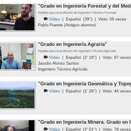
"Grado en Ingeniería Forestal y del Med
Habilita para la profesión de Ingeniero Técnico Forestal
Vídeo
|
Español
(39'') | Visto:
55
veces
Pablo Puente (Antiguo alumno)
"Grado en Ingeniería Agraria"
Habilita para la profesión de Ingeniero Técnico Agrícola
Vídeo
|
Español
(2' 18'') | Visto:
97
veces
Jacobo Alonso Santos
Ingeniero Técnico Agrícola
"Grado en Ingeniería Geomática y Topog
Vídeo
|
Español
(1' 28'') | Visto:
44
veces
"Grado en Ingeniería Minera. Grado en I
Vídeo
|
Español
(2' 01'') | Visto:
78
veces