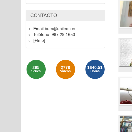
CONTACTO
Email:
bum@unileon.es
Teléfono: 987 29 1653
[+Info]
295
2778
1640.51
Series
Vídeos
Horas