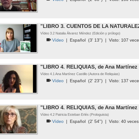
"LIBRO 3. CUENTOS DE LA NATURALEZA
Vídeo 3.2 Natalia Álvarez Méndez (Edición y prólogo)
Vídeo
|
Español
(3' 13'') | Visto:
107
vece
"LIBRO 4. RELIQUIAS, de Ana Martínez 
Vídeo 4.1 Ana Martínez Castillo (Autora de Reliquias)
Vídeo
|
Español
(2' 23'') | Visto:
137
vece
"LIBRO 4. RELIQUIAS, de Ana Martínez 
Vídeo 4.2 Patricia Esteban Erlés (Prologuista)
Vídeo
|
Español
(2' 54'') | Visto:
40
veces