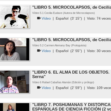
"LIBRO 5. MICROCOLAPSOS, de Cecili
Vídeo 5.1 Cecilia Eudave (Autora de Microcolapsos)
Vídeo
|
Español
(3' 15'') | Visto:
74
veces
"LIBRO 5. MICROCOLAPSOS, de Cecili
Vídeo 5.2 Carmen Alemany Bay (Prologuista)
Vídeo
|
Español
(2' 55'') | Visto:
30
veces
"LIBRO 6. EL ALMA DE LOS OBJETOS. 
Serna"
Vídeo 6 Rafael Cabañas Alamán (Edición y prólogo)
Vídeo
|
Español
(2' 59'') | Visto:
109
vece
"LIBRO 7. POSHUMANAS Y DISTÓPIC
ESPAÑOLAS DE CIENCIA FICCIÓN (2 vo