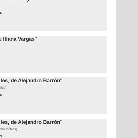
s
Iliana Vargas"
les, de Alejandro Barrón"
iles)
s
les, de Alejandro Barrón"
as inútiles)
s