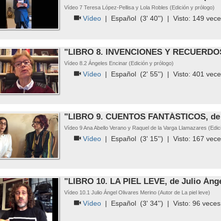
Vídeo 7 Teresa López-Pellisa y Lola Robles (Edición y prólogo)
Vídeo
|
Español
(3' 40'') | Visto:
149
vece
"LIBRO 8. INVENCIONES Y RECUERDOS,
Vídeo 8.2 Ángeles Encinar (Edición y prólogo)
Vídeo
|
Español
(2' 55'') | Visto:
401
vece
"LIBRO 9. CUENTOS FANTÁSTICOS, de 
Vídeo 9 Ana Abello Verano y Raquel de la Varga Llamazares (Edic
Vídeo
|
Español
(3' 15'') | Visto:
167
vece
"LIBRO 10. LA PIEL LEVE, de Julio Ánge
Vídeo 10.1 Julio Ángel Olivares Merino (Autor de La piel leve)
Vídeo
|
Español
(3' 34'') | Visto:
96
veces