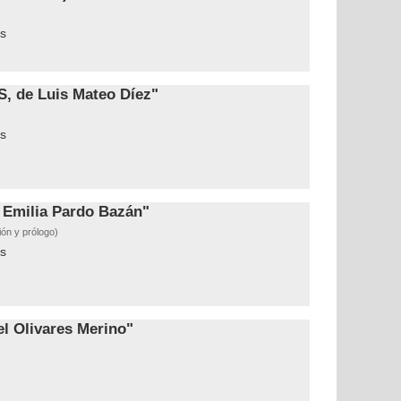
s
 de Luis Mateo Díez"
s
Emilia Pardo Bazán"
ión y prólogo)
s
l Olivares Merino"