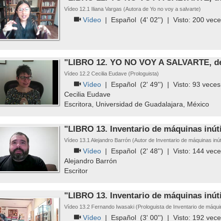
Vídeo 12.1 Iliana Vargas (Autora de Yo no voy a salvarte)
Vídeo
|
Español
(4' 02'') | Visto:
200
vece
"LIBRO 12. YO NO VOY A SALVARTE, de 
Vídeo 12.2 Cecilia Eudave (Prologuista)
Vídeo
|
Español
(2' 49'') | Visto:
93
veces
Cecilia Eudave
Escritora, Universidad de Guadalajara, México
"LIBRO 13. Inventario de máquinas inúti
Vídeo 13.1 Alejandro Barrón (Autor de Inventario de máquinas inút
Vídeo
|
Español
(2' 48'') | Visto:
144
vece
Alejandro Barrón
Escritor
"LIBRO 13. Inventario de máquinas inúti
Vídeo 13.2 Fernando Iwasaki (Prologuista de Inventario de máquin
Vídeo
|
Español
(3' 00'') | Visto:
192
vece