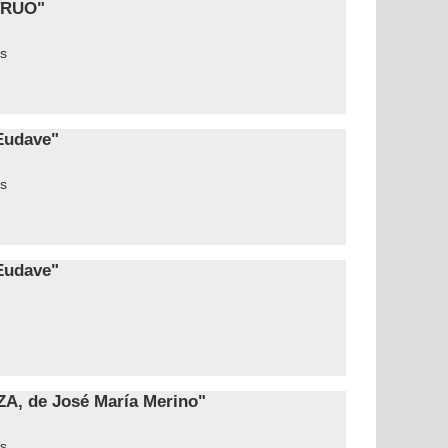
TRUO"
s
Eudave"
s
Eudave"
, de José María Merino"
s