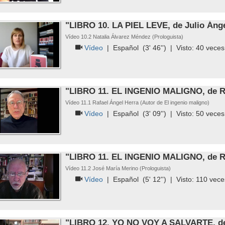
"LIBRO 10. LA PIEL LEVE, de Julio Ánge
Vídeo 10.2 Natalia Álvarez Méndez (Prologuista)
Vídeo
|
Español
(3' 46'') | Visto:
40
veces
"LIBRO 11. EL INGENIO MALIGNO, de Ra
Vídeo 11.1 Rafael Ángel Herra (Autor de El ingenio maligno)
Vídeo
|
Español
(3' 09'') | Visto:
50
veces
"LIBRO 11. EL INGENIO MALIGNO, de Ra
Vídeo 11.2 José María Merino (Prologuista)
Vídeo
|
Español
(5' 12'') | Visto:
110
vece
"LIBRO 12. YO NO VOY A SALVARTE, de 