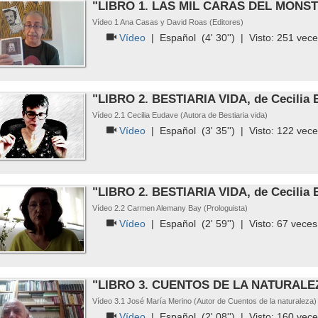
"LIBRO 1. LAS MIL CARAS DEL MONS
Vídeo 1 Ana Casas y David Roas (Editores)
Vídeo
|
Español
(4' 30'') | Visto:
251
vece
"LIBRO 2. BESTIARIA VIDA, de Cecilia 
Vídeo 2.1 Cecilia Eudave (Autora de Bestiaria vida)
Vídeo
|
Español
(3' 35'') | Visto:
122
vece
"LIBRO 2. BESTIARIA VIDA, de Cecilia 
Vídeo 2.2 Carmen Alemany Bay (Prologuista)
Vídeo
|
Español
(2' 59'') | Visto:
67
veces
"LIBRO 3. CUENTOS DE LA NATURALEZA
Vídeo 3.1 José María Merino (Autor de Cuentos de la naturaleza)
Vídeo
|
Español
(2' 08'') | Visto:
160
vece