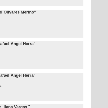
l Olivares Merino"
fael Ángel Herra"
fael Ángel Herra"
s
Iliana Vargas "