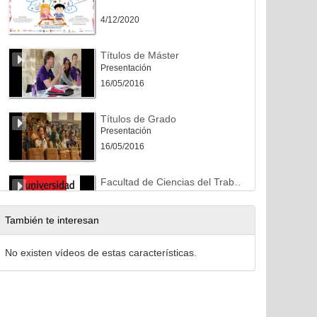
4/12/2020
Títulos de Máster
Presentación
16/05/2016
Títulos de Grado
Presentación
16/05/2016
Facultad de Ciencias del Trabajo
2/12/2015
También te interesan
Discapacidad, educación y futuro. Etapas de la vida: personas, familia y desarrollo profesional
No existen vídeos de estas características.
Paraninfo "Gordón Ordás"
2/12/2015
Filosofía y Letras, "El Hall transformado"