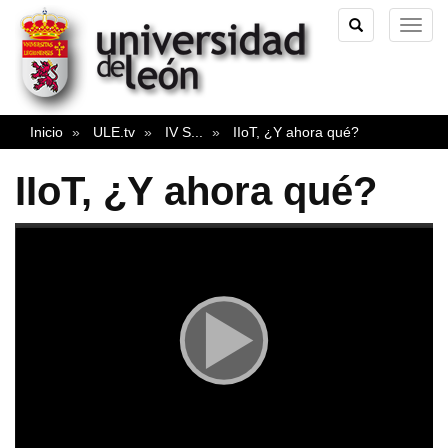
TOGGLE
TOG
SEARCH
NAVI
Inicio
ULE.tv
IV S
...
IIoT, ¿Y ahora qué?
IIoT, ¿Y ahora qué?