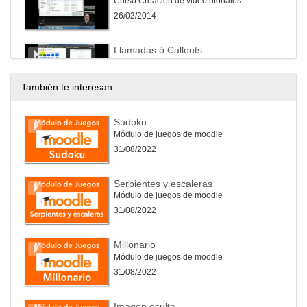
Curso Creación de videotutoriales
26/02/2014
Llamadas ó Callouts
Curso Creación de videotutoriales
26/02/2014
También te interesan
Efectos del Ratón
Sudoku
Curso Creación de videotutoriales
Módulo de juegos de moodle
26/02/2014
31/08/2022
Títulos y Biblioteca
Serpientes y escaleras
Curso Creación de videotutoriales
Módulo de juegos de moodle
26/02/2014
31/08/2022
Zom&Pan
Millonario
Curso Creación de videotutoriales
Módulo de juegos de moodle
26/02/2014
31/08/2022
Transiciones
Imagen oculta