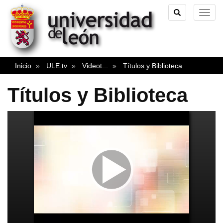
TOGGLE
TOG
SEARCH
NAVI
Inicio
ULE.tv
Videot
...
Títulos y Biblioteca
Títulos y Biblioteca