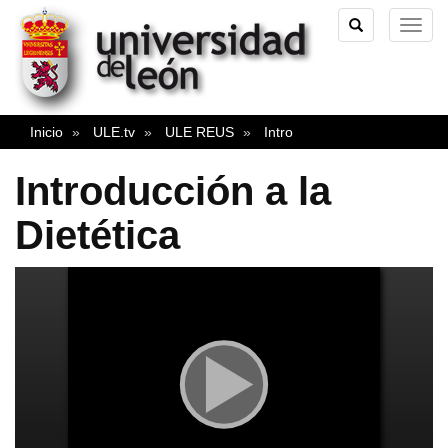
TOGGLE
TOG
SEARCH
NAVI
Inicio
ULE.tv
ULE REUS
Intro
Introducción a la
Dietética