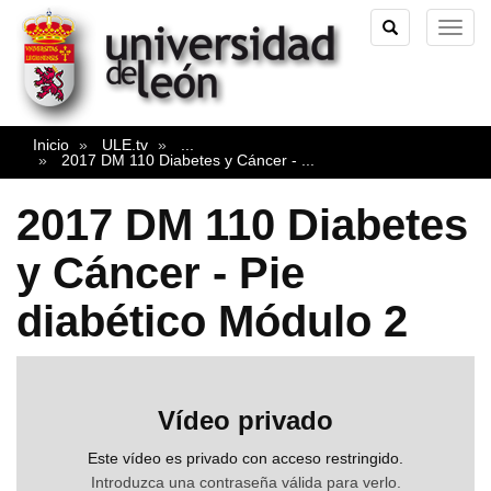
TOGGLE
TOG
SEARCH
NAVI
Inicio
ULE.tv
...
2017 DM 110 Diabetes y Cáncer -
...
2017 DM 110 Diabetes
y Cáncer - Pie
diabético Módulo 2