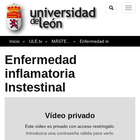
TOGGLE
TOG
SEARCH
NAVI
Inicio
ULE.tv
MÁSTE
...
Enfermedad in
Enfermedad
inflamatoria
Instestinal