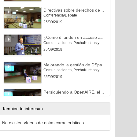
Directivas sobre derechos de propiedad intelectual y políticas de Ciencia Abierta
Conferencia/Debate
25/09/2019
¿Cómo difunden en acceso abierto los investigadores en humanidades su producción científica?
Comunicaciones, PechaKuchas y Posters
25/09/2019
Mejorando la gestión de DSpace. El Caso de RiuNet en la UPV
Comunicaciones, PechaKuchas y Posters
25/09/2019
Persiguiendo a OpenAIRE, el caso de la Universidad de Huelva.
Comunicaciones, PechaKuchas y Posters
25/09/2019
También te interesan
AMELICA. Conocimiento abierto para América Latina y el Sur Global.
No existen vídeos de estas características.
Comunicaciones, PechaKuchas y Posters
25/09/2019