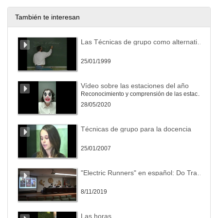
28/05/2020
También te interesan
My Way Pass. Planeta Comparte
Las Técnicas de grupo como alternativa a la metodología tradicional universitaria
28/05/2020
25/01/1999
My Way Pass. Planeta Explora
Vídeo sobre las estaciones del año
Reconocimiento y comprensión de las estaciones del año
28/05/2020
28/05/2020
My Way Pass. Planeta Inspírate
Técnicas de grupo para la docencia
28/05/2020
25/01/2007
OrientaGuia
"Electric Runners" en español: Do Translators Dream of Preserving the Environment?
28/05/2020
8/11/2019
Orientación Laboral en León
Las horas
Orientar a los alumnos de la provincia de León en su inserción a la vida laboral, mostrando los diferentes servicios y programas a los que pueden acceder para encontrar un empleo.