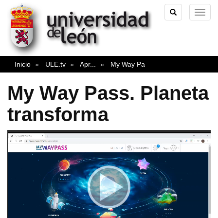
TOGGLE
TOG
SEARCH
NAVI
Inicio
ULE.tv
Apr
...
My Way Pa
My Way Pass. Planeta
transforma