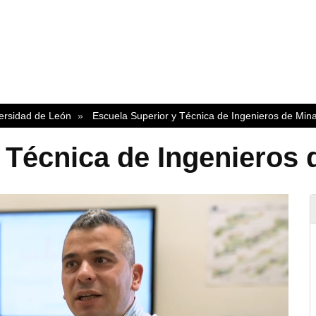
versidad de León
Escuela Superior y Técnica de Ingenieros de Min
 Técnica de Ingenieros 