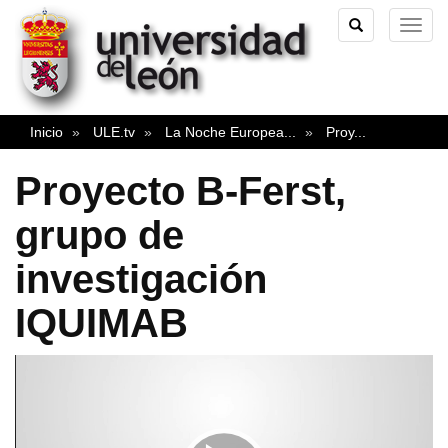
TOGGLE
TOG
SEARCH
NAVI
Inicio
ULE.tv
La Noche Europea
...
Proy
...
Proyecto B-Ferst,
grupo de
investigación
IQUIMAB