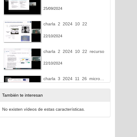
25/09/2024
charla_2_2024_10_22
22/10/2024
charla_2_2024_10_22_recursos
22/10/2024
charla_3_2024_11_26_microorganismos
26/11/2024
También te interesan
charla_3_2024_11_26_EUCAST
No existen vídeos de estas características.
26/11/2024
Charla_4_2024_2_17