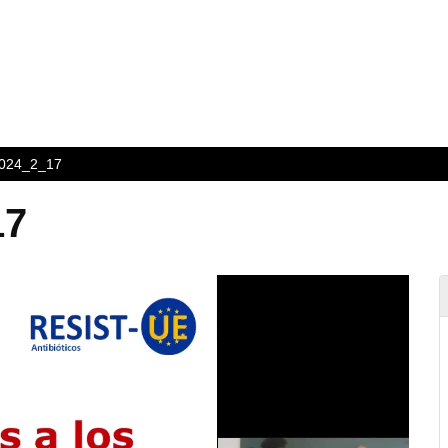
2024_2_17
17