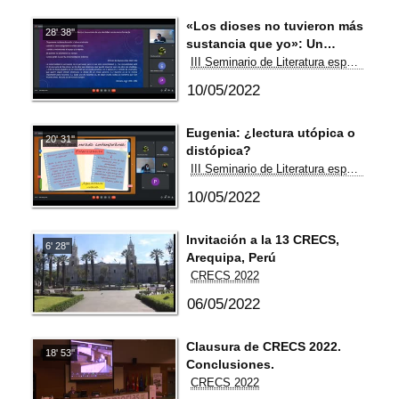
«Los dioses no tuvieron más
28' 38''
sustancia que yo»: Un
análisis de «El inmortal», de
III Seminario de Literatura española de enseñanza y aprendizaje entre iguales
Jorge Luis Borges
10/05/2022
Eugenia: ¿lectura utópica o
20' 31''
distópica?
III Seminario de Literatura española de enseñanza y aprendizaje entre iguales
10/05/2022
Invitación a la 13 CRECS,
6' 28''
Arequipa, Perú
CRECS 2022
06/05/2022
Clausura de CRECS 2022.
18' 53''
Conclusiones.
CRECS 2022