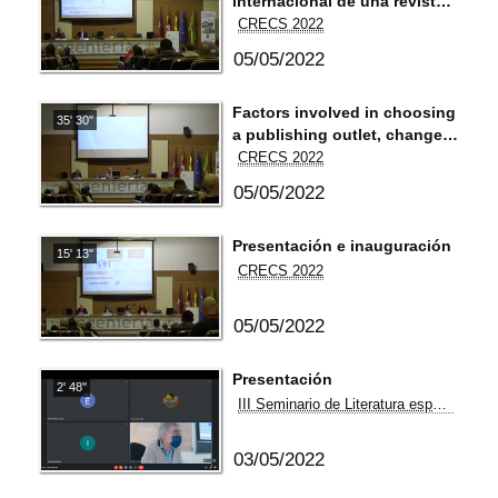
internacional de una revista
científica como marca de
CRECS 2022
excelencia.
05/05/2022
Factors involved in choosing
35' 30''
a publishing outlet, changes
over time and influence of
CRECS 2022
the pandemic: the views of
05/05/2022
junior researchers.
Presentación e inauguración
15' 13''
CRECS 2022
05/05/2022
Presentación
2' 48''
III Seminario de Literatura española de enseñanza y aprendizaje entre iguales
03/05/2022