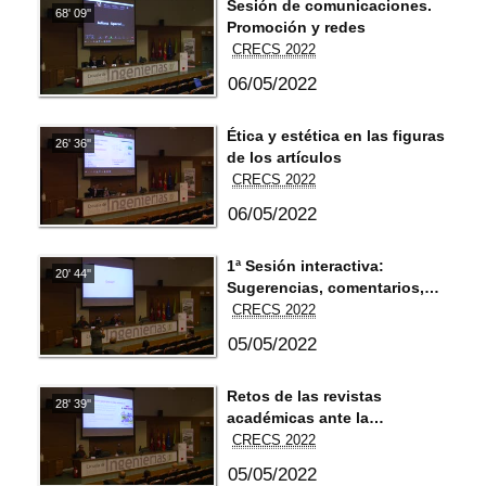
Sesión de comunicaciones.
68' 09''
Promoción y redes
CRECS 2022
06/05/2022
Ética y estética en las figuras
26' 36''
de los artículos
CRECS 2022
06/05/2022
1ª Sesión interactiva:
20' 44''
Sugerencias, comentarios,
preguntas, respuestas,
CRECS 2022
recomendaciones...
05/05/2022
Retos de las revistas
28' 39''
académicas ante la
desinformación.
CRECS 2022
05/05/2022