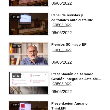
06/05/2022
Papel de revistas y
44' 58''
editoriales ante el fraude
científico
CRECS 2022
06/05/2022
Premios SCImago-EPI
30' 00''
CRECS 2022
06/05/2022
Presentación de Xercode.
10' 11''
Gestión integral de Jats XML
y formatos de lectura dentro
CRECS 2022
del flujo de Open Journal
06/05/2022
Systems (OJS).
Presentación Anuario
7' 23''
ThinkEPI