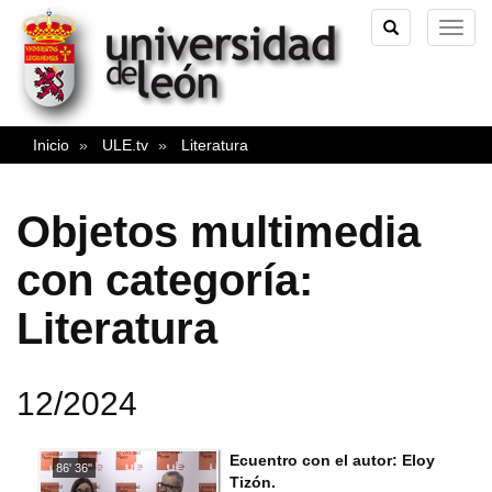
TOGGLE
TOG
SEARCH
NAVI
Inicio
ULE.tv
Literatura
Objetos multimedia
con categoría:
Literatura
12/2024
Ecuentro con el autor: Eloy
86' 36''
Tizón.