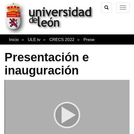
TOGGLE
TOG
SEARCH
NAVI
Inicio
ULE.tv
CRECS 2022
Prese
Presentación e
inauguración