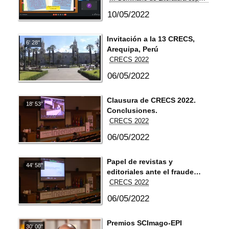
10/05/2022
Invitación a la 13 CRECS,
6' 28''
Arequipa, Perú
CRECS 2022
06/05/2022
Clausura de CRECS 2022.
18' 53''
Conclusiones.
CRECS 2022
06/05/2022
Papel de revistas y
44' 58''
editoriales ante el fraude
científico
CRECS 2022
06/05/2022
Premios SCImago-EPI
30' 00''