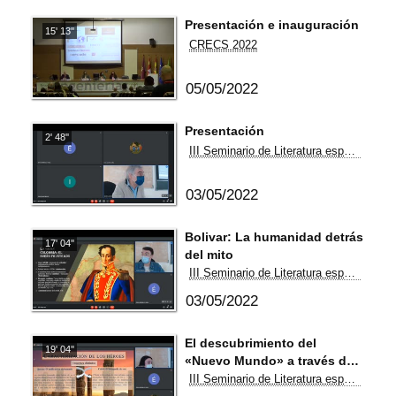
Presentación e inauguración
15' 13''
CRECS 2022
05/05/2022
Presentación
2' 48''
III Seminario de Literatura española de enseñanza y aprendizaje entre iguales
03/05/2022
Bolivar: La humanidad detrás
17' 04''
del mito
III Seminario de Literatura española de enseñanza y aprendizaje entre iguales
03/05/2022
El descubrimiento del
19' 04''
«Nuevo Mundo» a través de
una doble mirada: Colçon y
III Seminario de Literatura española de enseñanza y aprendizaje entre iguales