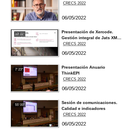
CRECS 2022
06/05/2022
Presentación de Xercode.
10' 11''
Gestión integral de Jats XML
y formatos de lectura dentro
CRECS 2022
del flujo de Open Journal
06/05/2022
Systems (OJS).
Presentación Anuario
7' 23''
ThinkEPI
CRECS 2022
06/05/2022
Sesión de comunicaciones.
55' 00''
Calidad e indicadores
CRECS 2022
06/05/2022