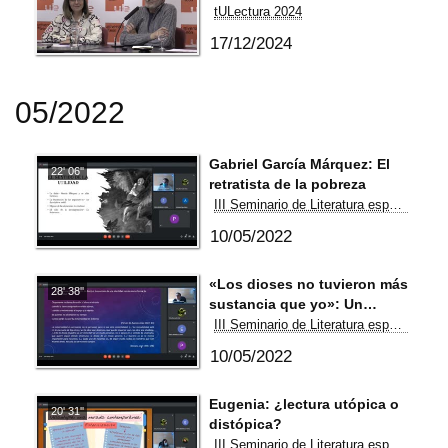
tULectura 2024
17/12/2024
05/2022
Gabriel García Márquez: El
22' 06''
retratista de la pobreza
III Seminario de Literatura española de enseñanza y aprendizaje entre iguales
10/05/2022
«Los dioses no tuvieron más
28' 38''
sustancia que yo»: Un
análisis de «El inmortal», de
III Seminario de Literatura española de enseñanza y aprendizaje entre iguales
Jorge Luis Borges
10/05/2022
Eugenia: ¿lectura utópica o
20' 31''
distópica?
III Seminario de Literatura española de enseñanza y aprendizaje entre iguales