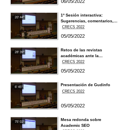
06/05/2022
1ª Sesión interactiva:
20' 44''
Sugerencias, comentarios,
preguntas, respuestas,
CRECS 2022
recomendaciones...
05/05/2022
Retos de las revistas
28' 39''
académicas ante la
desinformación.
CRECS 2022
05/05/2022
Presentación de Gudinfo
6' 45''
CRECS 2022
05/05/2022
Mesa redonda sobre
75' 02''
Academic SEO