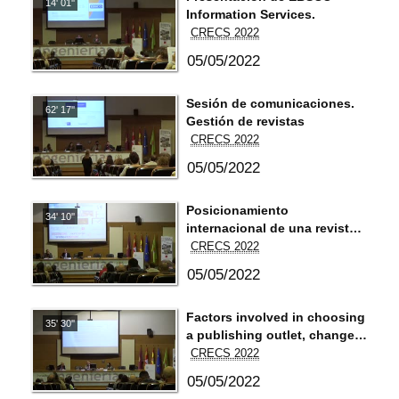
14' 01''
Information Services.
CRECS 2022
05/05/2022
Sesión de comunicaciones.
62' 17''
Gestión de revistas
CRECS 2022
05/05/2022
Posicionamiento
34' 10''
internacional de una revista
científica como marca de
CRECS 2022
excelencia.
05/05/2022
Factors involved in choosing
35' 30''
a publishing outlet, changes
over time and influence of
CRECS 2022
the pandemic: the views of
05/05/2022
junior researchers.