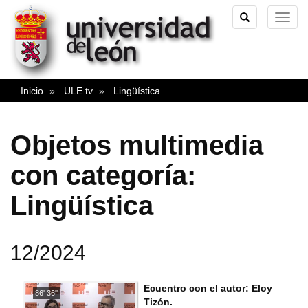
TOGGLE
TOG
SEARCH
NAVI
Inicio
ULE.tv
Lingüística
Objetos multimedia
con categoría:
Lingüística
12/2024
Ecuentro con el autor: Eloy
86' 36''
Tizón.