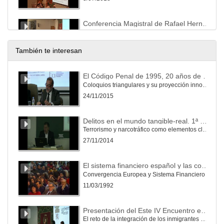
Conferencia Magistral de Rafael Hernández Marín (U. de Murcia)
3/07/2018
También te interesan
Conferencia magistral de la Prof. Carmen Vázquez (U. de Girona)
El Código Penal de 1995, 20 años de evolución.
Coloquios triangulares y su proyección innovadora (Service-learning) al ámbito universitario y a la sociedad (I)
3/07/2018
24/11/2015
Conferencia magistral del Prof. Tiago Gagliano Pinto Alberto (Pontificia Universidade Católica do Paraná)
Delitos en el mundo tangible-real. 1ª Parte
Terrorismo y narcotráfico como elementos clave del crimen organizado transnacional y amenaza para la seguridad
3/07/2018
27/11/2014
Presentación del libro: Sobre la argumentación jurídica y sus teorías
El sistema financiero español y las condiciones de Maastricht
Convergencia Europea y Sistema Financiero
4/07/2018
11/03/1992
Conferencia magistral del Prof. Manuel Atienza (U. de Alicante)
Presentación del Este IV Encuentro es continuación del I Seminario sobre relaciones jurídicas internacionales: familia e interculturalidad en el que participaron profesores de otras ocho universidades
El reto de la integración de los inmigrantes y su repercusión en la UE.
4/07/2018