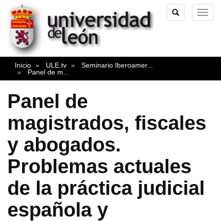
TOGGLE
TOG
SEARCH
NAVI
Inicio
ULE.tv
Seminario Iberoamer
...
Panel de m
...
Panel de
magistrados, fiscales
y abogados.
Problemas actuales
de la práctica judicial
española y