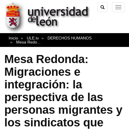
TOGGLE
TOG
SEARCH
NAVI
Inicio
ULE.tv
DERECHOS HUMANOS
Mesa Redo
...
Mesa Redonda:
Migraciones e
integración: la
perspectiva de las
personas migrantes y
los sindicatos que