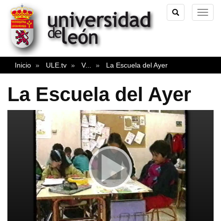
TOGGLE
TOG
SEARCH
NAVI
Inicio
ULE.tv
V
...
La Escuela del Ayer
La Escuela del Ayer