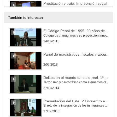
Prostitución y trata. Intervención social
No seas cómplice. Explotación y trata
15/03/2018
También te interesan
Prostitución y trata. Responsabilidad social
El Código Penal de 1995, 20 años de evolución.
No seas cómplice. Explotación y trata
Coloquios triangulares y su proyección innovadora (Service-learning) al ámbito universitario y a la sociedad (I)
15/03/2018
24/11/2015
Clausura de la Jornada "No seas cómplice. Explotación y trata"
Panel de magistrados, fiscales y abogados. Problemas actuales de la práctica judicial española y latinoamericana en las diversas jurisdicciones
No seas cómplice. Explotación y trata
15/03/2018
2/07/2018
Presentación de la jornada 'Iguales y con igual visibilidad' al colectivo LGTBQ+
Delitos en el mundo tangible-real. 1ª Parte
'Iguales y con igual visibilidad' al colectivo LGTBQ+
Terrorismo y narcotráfico como elementos clave del crimen organizado transnacional y amenaza para la seguridad
28/05/2018
27/11/2014
Igual visibilidad
Presentación del Este IV Encuentro es continuación del I Seminario sobre relaciones jurídicas internacionales: familia e interculturalidad en el que participaron profesores de otras ocho universidades
'Iguales y con igual visibilidad' al colectivo LGTBQ+
El reto de la integración de los inmigrantes y su repercusión en la UE.
28/05/2018
27/09/2016