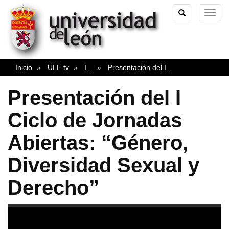
TOGGLE
TOG
SEARCH
NAVI
Inicio
ULE.tv
I
...
Presentación del I
...
Presentación del I
Ciclo de Jornadas
Abiertas: “Género,
Diversidad Sexual y
Derecho”