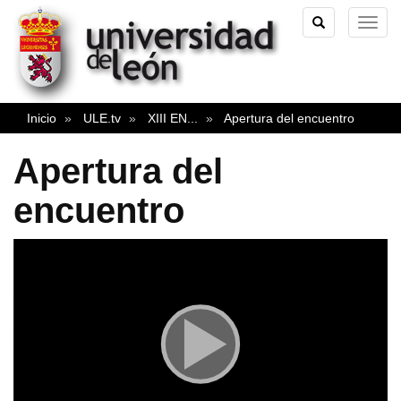
TOGGLE
TOG
SEARCH
NAVI
Inicio
ULE.tv
XIII EN
...
Apertura del encuentro
Apertura del
encuentro