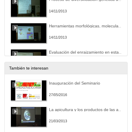
14/11/2013
Herramientas morfológicas, moleculares y estadísticas para identificar las especies de castaño y sus híbridos.
14/11/2013
Evaluación del enraizamiento en estaquillado semi leñoso de castaño
14/11/2013
También te interesan
Cultivares de castaño de fruto en Asturias
Inauguración del Seminario
14/11/2013
27/05/2016
Setas de castaño: diversidad, importancia ecológica y económica
La apicultura y los productos de las abejas desde una cosmovisión biodinámica
14/11/2013
21/03/2013
Experiencias de aprovechamiento micológico en sotos de castaño de Francia