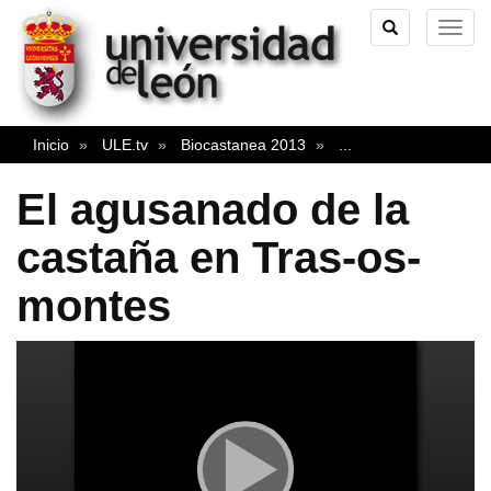
TOGGLE
TOG
SEARCH
NAVI
Inicio
ULE.tv
Biocastanea 2013
...
El agusanado de la
castaña en Tras-os-
montes