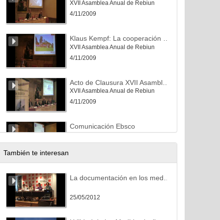
XVII Asamblea Anual de Rebiun
4/11/2009
Klaus Kempf: La cooperación bibliotecaria más allá del préstamo interbibliotecario, catálogos y licencias: el fútbol como modo de lograr ese objetivo
XVII Asamblea Anual de Rebiun
4/11/2009
Acto de Clausura XVII Asamblea Rebiun
XVII Asamblea Anual de Rebiun
4/11/2009
Comunicación Ebsco
XVII Asamblea Anual de Rebiun
4/11/2009
También te interesan
Comunicación "El Libro"
La documentación en los medios de comunicación: Presentación de la Jornada
XVII Asamblea Anual de Rebiun
4/11/2009
25/05/2012
Comunicación Elsevier