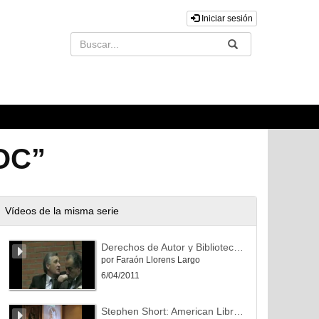
Iniciar sesión
Buscar
Enviar
POC”
Vídeos de la misma serie
Derechos de Autor y Biblioteca (Debate)
por Faraón Llorens Largo
6/04/2011
Stephen Short: American Libraries and their Strategics Plans