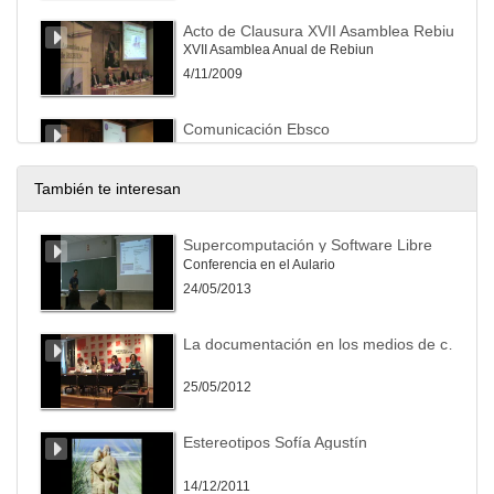
Acto de Clausura XVII Asamblea Rebiun
XVII Asamblea Anual de Rebiun
4/11/2009
Comunicación Ebsco
XVII Asamblea Anual de Rebiun
4/11/2009
También te interesan
Comunicación "El Libro"
Supercomputación y Software Libre
XVII Asamblea Anual de Rebiun
Conferencia en el Aulario
4/11/2009
24/05/2013
Comunicación Elsevier
La documentación en los medios de comunicación: Presentación de la Jornada
XVII Asamblea Anual de Rebiun
4/11/2009
25/05/2012
Comunicación Ovid
Estereotipos Sofía Agustín
XVII Asamblea Anual de Rebiun
4/11/2009
14/12/2011