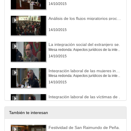
14/10/2015
Análisis de los flujos migratorios procedentes de África
14/10/2015
La integración social del extranjero según su talento
Mesa redonda: Aspectos jurídicos de la integración de inmigrantes en el ámbito penal y laboral.
14/10/2015
Integración laboral de las mujeres inmigrantes
Mesa redonda: Aspectos jurídicos de la integración de inmigrantes en el ámbito penal y laboral.
14/10/2015
Integración laboral de las víctimas de trata de seres humanos y explotación sexual
Mesa redonda: Aspectos jurídicos de la integración de inmigrantes en el ámbito penal y laboral.
14/10/2015
También te interesan
El Derecho penal al servicio de la integración de los inmigrantes en España: el delito de matrimonio forzado
Festividad de San Raimundo de Peñafort de la Facultad de Derecho 2023
Mesa redonda: Aspectos jurídicos de la integración de inmigrantes en el ámbito penal y laboral.