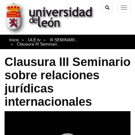
TOGGLE
TOG
SEARCH
NAVI
Inicio
ULE.tv
III SEMINARI
...
Clausura III Seminari
...
Clausura III Seminario
sobre relaciones
jurídicas
internacionales