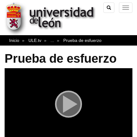
TOGGLE
TOG
SEARCH
NAVI
Inicio
ULE.tv
...
Prueba de esfuerzo
Prueba de esfuerzo