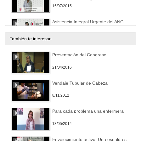
15/07/2015
Asistencia Integral Urgente del ANC
Presentación de la asignatura
15/07/2015
También te interesan
Cooperación al Desarrollo y Envejecimiento
Presentación del Congreso
Presentación de la asignatura
15/07/2015
21/04/2016
Patología Geriátrica
Vendaje Tubular de Cabeza
Presentación de la asignatura
15/07/2015
8/11/2012
Valoración Geriátrica Integral
Para cada problema una enfermera
Presentación de la asignatura
15/07/2015
13/05/2014
Robótica aplicada a las Ciencias Biosanitarias del Envejecimiento
Envejecimiento activo. Una espalda sana es calidad de vida.
Presentación de la asignatura