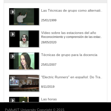
My Way Pass. Planeta Comparte
Las Técnicas de grupo como alternativa a la metodología tradicional universitaria
28/05/2020
25/01/1999
My Way Pass. Planeta Explora
Vídeo sobre las estaciones del año
Reconocimiento y comprensión de las estaciones del año
28/05/2020
28/05/2020
My Way Pass. Planeta Inspírate
Técnicas de grupo para la docencia
28/05/2020
25/01/2007
OrientaGuia
"Electric Runners" en español: Do Translators Dream of Preserving the Environment?
28/05/2020
8/11/2019
Orientación Laboral en León
Las horas
Orientar a los alumnos de la provincia de León en su inserción a la vida laboral, mostrando los diferentes servicios y programas a los que pueden acceder para encontrar un empleo.
28/05/2020
28/05/2020
PuMuKIT University Copyright © 2015