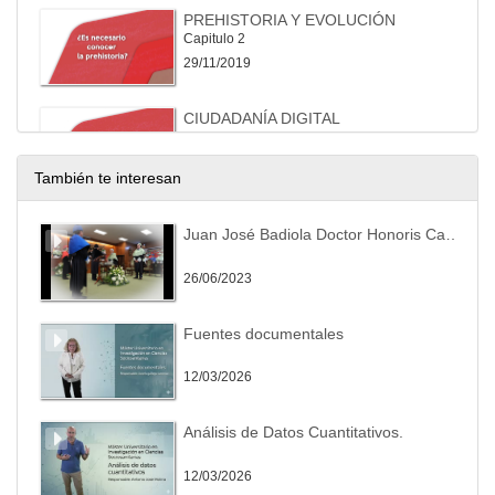
PREHISTORIA Y EVOLUCIÓN
Capitulo 2
29/11/2019
CIUDADANÍA DIGITAL
Capitulo 3
29/11/2019
También te interesan
e-SPORTS
Juan José Badiola Doctor Honoris Causa Universidad de León
Capitulo 4
29/11/2019
26/06/2023
CREATIVIDAD Y TECNOLOGÍA
Fuentes documentales
Capítulo 5
29/11/2019
12/03/2026
EL TRABAJO DEL FUTURO (ROBÓTICA)
Análisis de Datos Cuantitativos.
Capítulo 6
29/11/2019
12/03/2026