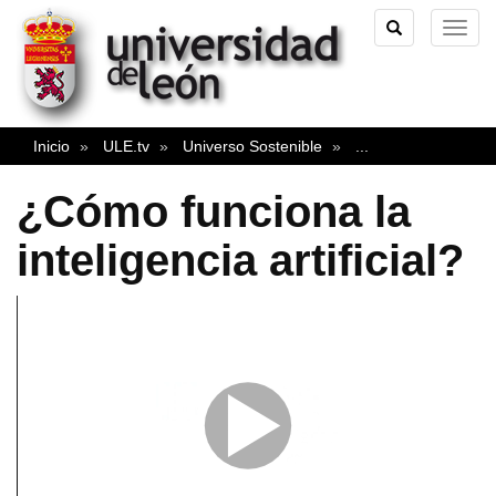
TOGGLE
TOG
SEARCH
NAVI
Inicio
ULE.tv
Universo Sostenible
...
¿Cómo funciona la
inteligencia artificial?