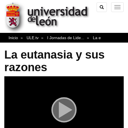
TOGGLE
TOG
SEARCH
NAVI
Inicio
ULE.tv
I Jornadas de Lide
...
La e
La eutanasia y sus
razones