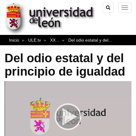
TOGGLE
TOG
SEARCH
NAVI
Inicio
ULE.tv
XX
...
Del odio estatal y del
...
Del odio estatal y del
principio de igualdad