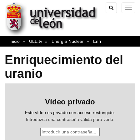
TOGGLE
TOG
SEARCH
NAVI
Inicio
ULE.tv
Energía Nuclear
Enri
Enriquecimiento del
uranio