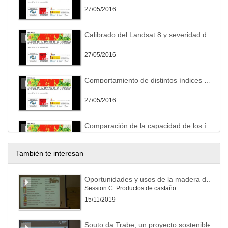
27/05/2016
Calibrado del Landsat 8 y severidad de incendios forestales
27/05/2016
Comportamiento de distintos índices espectrales en la evaluación de severidad de incendios forestales a lo largo del gradiente climático Mediterráneo-Oceánico
27/05/2016
Comparación de la capacidad de los índices dNBR y RdNBR para evaluar la severidad del fuego en el incendio de Oia-O Rosal 2013
27/05/2016
También te interesan
Índices de severidad de incendio a partir de Landsat 8
Oportunidades y usos de la madera del castaño.
Comparativa y determinación de umbrales operativos de clasificación para la Comunidad Valenciana
Session C. Productos de castaño.
27/05/2016
15/11/2019
Estimación de niveles de severidad con modelos de transferencia radiativa
Souto da Trabe, un proyecto sostenible.