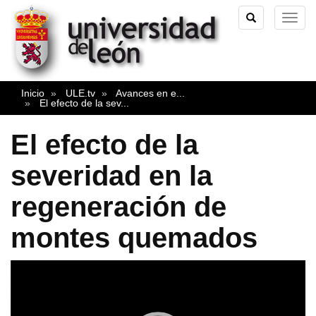
TOGGLE
TOG
SEARCH
NAVI
Inicio
ULE.tv
Avances en e
...
El efecto de la sev
...
El efecto de la
severidad en la
regeneración de
montes quemados