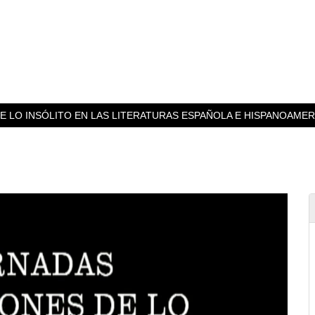
DE LO INSÓLITO EN LAS LITERATURAS ESPAÑOLA E HISPANOAME