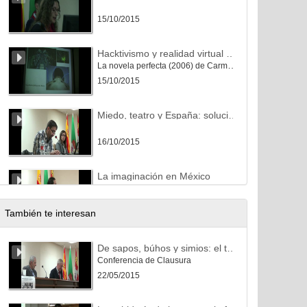
15/10/2015
Hacktivismo y realidad virtual en la ciencia ficción mexicana:
La novela perfecta (2006) de Carmen Boullosa y Sleep Dealer (2008) de Alex Rivera
15/10/2015
Miedo, teatro y España: soluciones a una ecuación insólita
16/10/2015
La imaginación en México
MESA REDONDA
16/10/2015
También te interesan
Homenaje a los 15 años de Páginas de Espuma
De sapos, búhos y simios: el tema del animal feo y jactancioso en la tradición esópica.
Conferencia de Clausura
16/10/2015
22/05/2015
Metamorfosis de la Nueva Carne en el último cine español