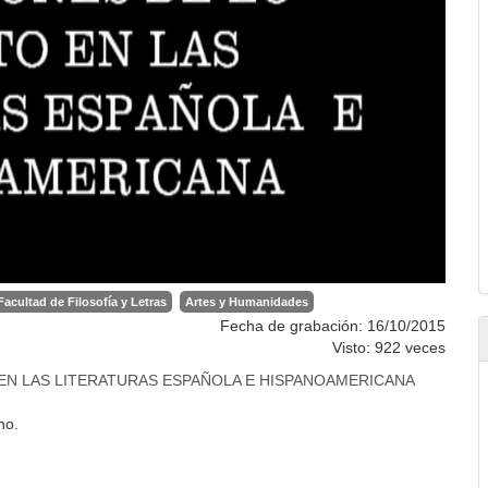
Facultad de Filosofía y Letras
Artes y Humanidades
Fecha de grabación: 16/10/2015
Visto: 922 veces
 EN LAS LITERATURAS ESPAÑOLA E HISPANOAMERICANA
no.