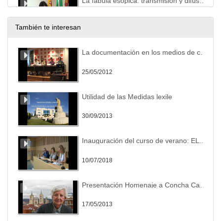
La fábula esópica: transmisión y difusión en la cultura sefardí contemporánea.
20/05/2015
También te interesan
“Parir pela boca”. Vicissitudes de um tema marcante do imaginário da doninha.
La documentación en los medios de comunicación: Presentación de la Jornada
20/05/2015
25/05/2012
O Insigne Fabulador Grego indonesio.
Utilidad de las Medidas lexile
20/05/2015
30/09/2013
O mel e o fel das fábulas: os provérbios no fabulário medieval português.
Inauguración del curso de verano: EL CUENTO ESPAÑOL ACTUAL: ENTRE LO CANÓNICO Y LO FRACTURADO (Homenaje a la cuentística de Antonio Pereira)
20/05/2015
10/07/2018
Animales fabulosos de tradición clásica en “La gran conquista de ultramar”.
Presentación Homenaje a Concha Casado
20/05/2015
17/05/2013