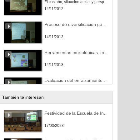
El castaño, situación actual y perspectivas futuras
14/11/2012
Proceso de diversificación genética de los cultivares de castaño en la Península Ibérica, Islas Canarias y Azores
14/11/2013
Herramientas morfológicas, moleculares y estadísticas para identificar las especies de castaño y sus híbridos.
14/11/2013
Evaluación del enraizamiento en estaquillado semi leñoso de castaño
14/11/2013
También te interesan
Cultivares de castaño de fruto en Asturias
Festividad de la Escuela de Ingeniería Agraria y Forestal en Ponferrada
14/11/2013
17/03/2023
Setas de castaño: diversidad, importancia ecológica y económica