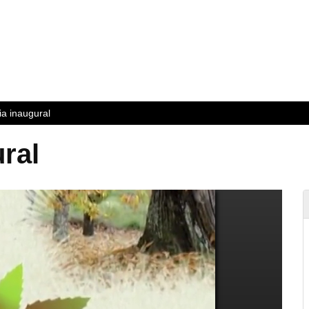
a inaugural
ral