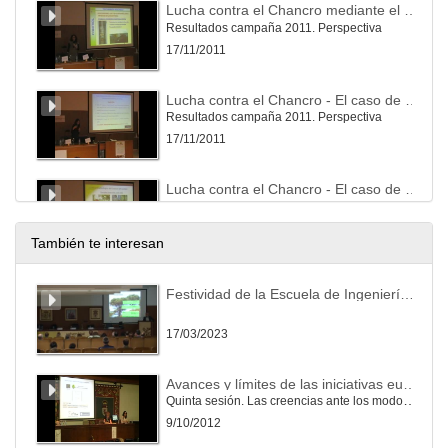
Lucha contra el Chancro mediante el uso de cepa hipo virulenta en el Bierzo
Resultados campaña 2011. Perspectiva
17/11/2011
Lucha contra el Chancro - El caso de Galicia
Resultados campaña 2011. Perspectiva
17/11/2011
Lucha contra el Chancro - El caso de Cataluña
por Carles Castaño
17/11/2011
También te interesan
Nematodos entomopatógenos:
Festividad de la Escuela de Ingeniería Agraria y Forestal en Ponferrada
su aplicación para el control de plagas / Ana picoaga Montoussé
17/11/2011
17/03/2023
Coyuntura del sector italiano de la castaña
Avances y límites de las iniciativas europeas de regulación del bienestar animal
Por Lorenzo Fazzi
Quinta sesión. Las creencias ante los modos de producción y las tendencias en la alimentación.
17/11/2011
9/10/2012