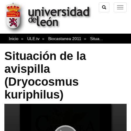
TOGGLE
TOG
SEARCH
NAVI
Inicio
ULE.tv
Biocastanea 2011
Situa
...
Situación de la
avispilla
(Dryocosmus
kuriphilus)