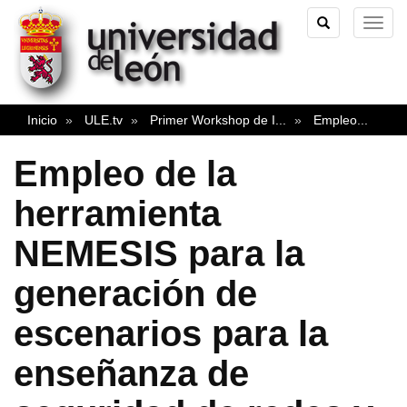
TOGGLE
TOG
SEARCH
NAVI
Inicio
ULE.tv
Primer Workshop de I
...
Empleo
...
Empleo de la
herramienta
NEMESIS para la
generación de
escenarios para la
enseñanza de