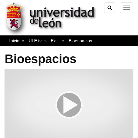
TOGGLE
TOG
SEARCH
NAVI
Inicio
ULE.tv
Ex
...
Bioespacios
Bioespacios