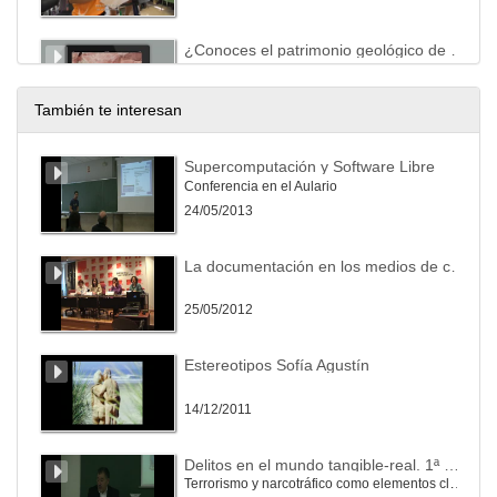
¿Conoces el patrimonio geológico de León?
3/10/2018
También te interesan
Debate sobre los paisajes culturales
Supercomputación y Software Libre
Conferencia en el Aulario
3/10/2018
24/05/2013
Enfermedades cardiovasculares
La documentación en los medios de comunicación: Presentación de la Jornada
3/10/2018
25/05/2012
Experimentos con plantas
Estereotipos Sofía Agustín
3/10/2018
14/12/2011
Fabricación industrial por impresión
Delitos en el mundo tangible-real. 1ª Parte
Terrorismo y narcotráfico como elementos clave del crimen organizado transnacional y amenaza para la seguridad
3/10/2018