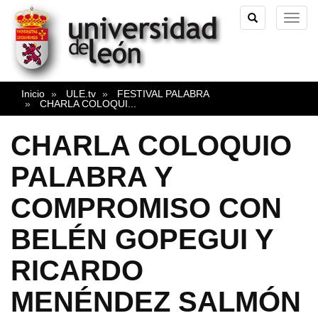
TOGGLE
TOG
SEARCH
NAVI
Inicio
ULE.tv
FESTIVAL PALABRA
CHARLA COLOQUI
...
CHARLA COLOQUIO
PALABRA Y
COMPROMISO CON
BELÉN GOPEGUI Y
RICARDO
MENÉNDEZ SALMÓN