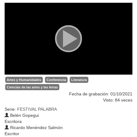
Artes y Humanidades
Conferencia
Literatura
Ciencias de las artes y las letras
Fecha de grabación: 01/10/2021
Visto: 84 veces
Serie:
FESTIVAL PALABRA
Belén Gopegui
Escritora
Ricardo Menéndez Salmón
Escritor