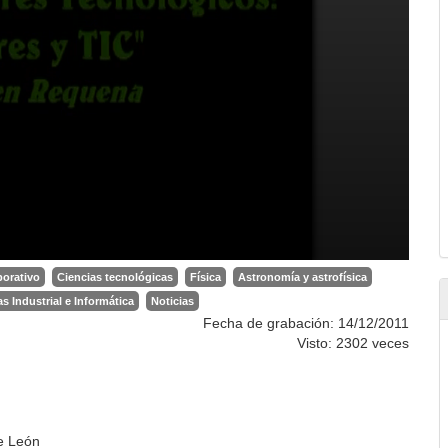
orativo
Ciencias tecnológicas
Física
Astronomía y astrofísica
s Industrial e Informática
Noticias
Fecha de grabación: 14/12/2011
Visto: 2302 veces
de León