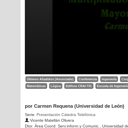
Últimos Añadidos (Anunciado)
Conferencia
Ingeniería
Corp
Matemáticas
Lógica
Edificio CRAI-TIC
Escuela de Ingeniería
por Carmen Requena (Universidad de León)
Serie:
Presentación Cátedra Telefónica
Vicente Matellán Olivera
Dtor. Área Coord. Serv.inform.y Comunic., Universidad 