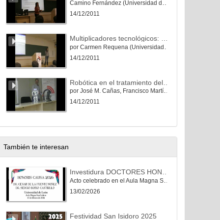
Camino Fernández (Universidad de León)
14/12/2011
Multiplicadores tecnológicos: mayores y TIC
por Carmen Requena (Universidad de León)
14/12/2011
Robótica en el tratamiento del Alzhéimer
por José M. Cañas, Francisco Martín Rico (Universidad Rey Juan Carlos)
14/12/2011
También te interesan
Investidura DOCTORES HONORIS CAUSA: DR. CÉSAR DE LA FUENTE NÚÑEZ y DR. SERGIO BOIXO CASTRILLO
Acto celebrado en el Aula Magna San Isidoro de la Universidad de León el 13/02/2026
13/02/2026
Festividad San Isidoro 2025