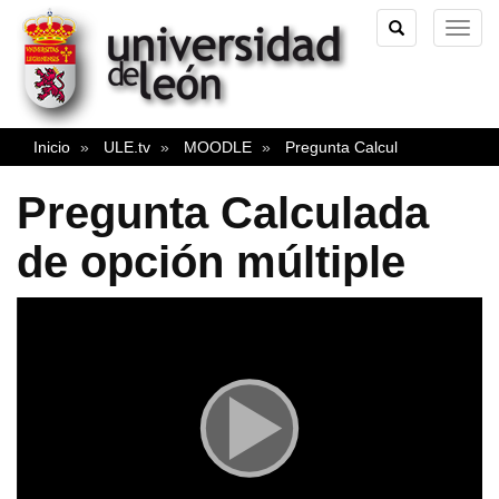
TOGGLE
TOG
SEARCH
NAVI
Inicio
ULE.tv
MOODLE
Pregunta Calcul
Pregunta Calculada
de opción múltiple