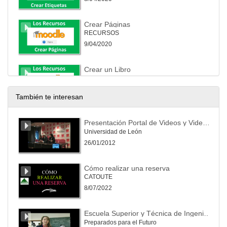
Crear Páginas
RECURSOS
9/04/2020
Crear un Libro
RECURSOS
9/04/2020
También te interesan
Crear un enlace (url)
Presentación Portal de Videos y Video Streaming de la ULE
Universidad de León
9/04/2020
26/01/2012
Los Foros
Cómo realizar una reserva
ACTIVIDADES
CATOUTE
10/04/2020
8/07/2022
Configuración de Tareas
Escuela Superior y Técnica de Ingenieros de Minas
ACTIVIDADES
Preparados para el Futuro
11/04/2020