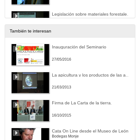
Legislación sobre materiales forestales de reproducción. Especial referencia al castaño
18/11/2016
También te interesan
Materiales forestales de reproducción de castaño disponibles en el mercado y su producción en vivero
Inauguración del Seminario
18/11/2016
27/05/2016
Mesa redonda. Conclusiones bloque temático. 14:00 – 16:30 Pausa - Comida
La apicultura y los productos de las abejas desde una cosmovisión biodinámica
18/11/2016
21/03/2013
Otros problemas fitosanitario del castaño de ámbito más restringido: Xyleborus dispar y Mycosphaerella maculiformis
Firma de La Carta de la tierra.
18/11/2016
16/10/2015
Nematodos entomopatógenos para el control de carpófagos del castaño. Experiencias en Galicia
Cata On Line desde el Museo de León
Bodegas Monje
17/11/2016