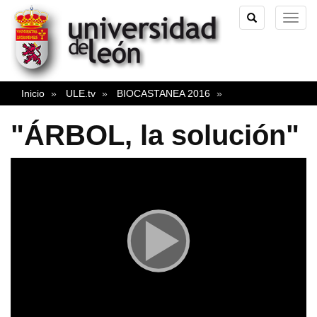
TOGGLE
TOG
SEARCH
NAVI
Inicio
ULE.tv
BIOCASTANEA 2016
"ÁRBOL, la solución"