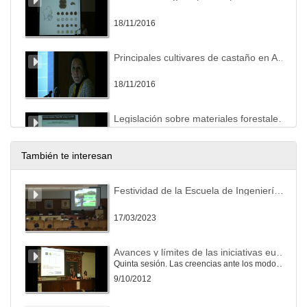
18/11/2016
Principales cultivares de castaño en Andalucía
18/11/2016
Legislación sobre materiales forestales de reproducción. Especial referencia al castaño
18/11/2016
También te interesan
Materiales forestales de reproducción de castaño disponibles en el mercado y su producción en vivero
Festividad de la Escuela de Ingeniería Agraria y Forestal en Ponferrada
18/11/2016
17/03/2023
Mesa redonda. Conclusiones bloque temático. 14:00 – 16:30 Pausa - Comida
Avances y límites de las iniciativas europeas de regulación del bienestar animal
Quinta sesión. Las creencias ante los modos de producción y las tendencias en la alimentación.
18/11/2016
9/10/2012
Otros problemas fitosanitario del castaño de ámbito más restringido: Xyleborus dispar y Mycosphaerella maculiformis