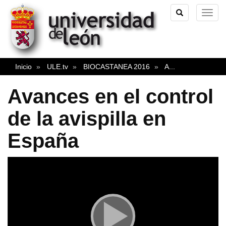
TOGGLE
TOG
SEARCH
NAVI
Inicio
ULE.tv
BIOCASTANEA 2016
A
...
Avances en el control
de la avispilla en
España