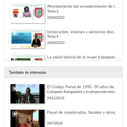
Afrontamiento del envejecimiento de la población activa: la seguridad y salud de las personas trabajadoras mayores de 55 años
Tema 3
20/04/2022
Inmigrantes, jóvenes y personas discapacitadas: peculiaridades de la acción preventiva
Tema 4
20/04/2022
La salud laboral de la mujer trabajadora: riesgo durante el embarazo y durante la lactancia natural.
Tema 5
20/04/2022
También te interesan
Prevención de riesgos derivados de agentes cancerígenos y mutágenos. En especial, la exposición al amianto y sus consecuencias
El Código Penal de 1995, 20 años de evolución.
Tema 6
Coloquios triangulares y su proyección innovadora (Service-learning) al ámbito universitario y a la sociedad (I)
20/04/2022
24/11/2015
Riesgos emergentes asociados a las nuevas tecnologías
Panel de magistrados, fiscales y abogados. Problemas actuales de la práctica judicial española y latinoamericana en las diversas jurisdicciones
Tema 7
20/04/2022
2/07/2018