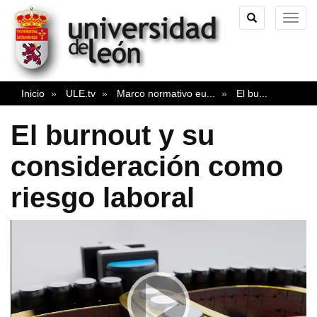
TOGGLE
TOG
SEARCH
NAVI
Inicio
ULE.tv
Marco normativo eu
...
El bu
...
El burnout y su
consideración como
riesgo laboral